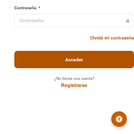
enido
Contraseña
*
toconsultas y
pales. Ciudad
Olvidé mi contraseña
e.
Acceder
¿No tienes una cuenta?
Registrarse